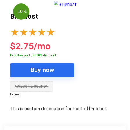
-10%
Bluehost
★
★
★
★
★
$2.75/mo
Buy Now and get 10% discount
Buy now
AWESOME COUPON
Expired
This is custom description for Post offer block