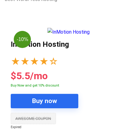
-10%
InMotion Hosting
★
★
★
★
☆
$5.5/mo
Buy Now and get 10% discount
Buy now
AWESOME COUPON
Expired