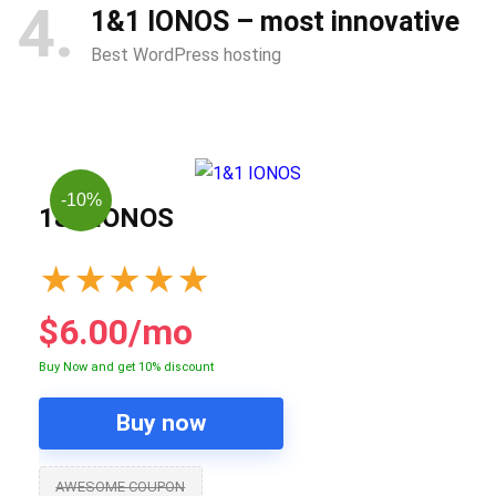
4
1&1 IONOS – most innovative
Best WordPress hosting
-10%
1&1 IONOS
★
★
★
★
★
$6.00/mo
Buy Now and get 10% discount
Buy now
AWESOME COUPON