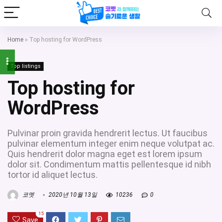
Home
»
Top hosting for WordPress
Top listings
Top hosting for
WordPress
Pulvinar proin gravida hendrerit lectus. Ut faucibus
pulvinar elementum integer enim neque volutpat ac.
Quis hendrerit dolor magna eget est lorem ipsum
dolor sit. Condimentum mattis pellentesque id nibh
tortor id aliquet lectus.
코멧
2020년 10월 13일
10236
0
15
Save