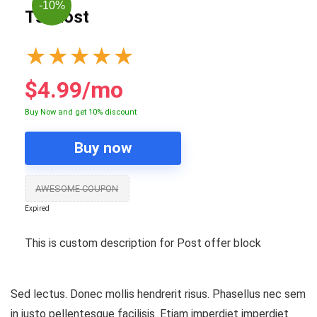
-10%
Tsohost
★
★
★
★
★
$4.99/mo
Buy Now and get 10% discount
Buy now
AWESOME COUPON
Expired
This is custom description for Post offer block
Sed lectus. Donec mollis hendrerit risus. Phasellus nec sem
in justo pellentesque facilisis. Etiam imperdiet imperdiet