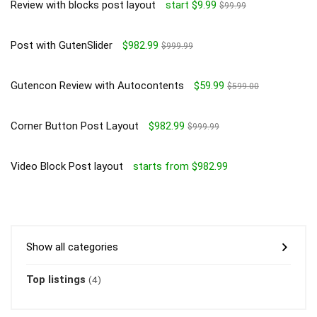
Review with blocks post layout
start $9.99
$99.99
Post with GutenSlider
$982.99
$999.99
Gutencon Review with Autocontents
$59.99
$599.00
Corner Button Post Layout
$982.99
$999.99
Video Block Post layout
starts from $982.99
Show all categories
Top listings
(4)