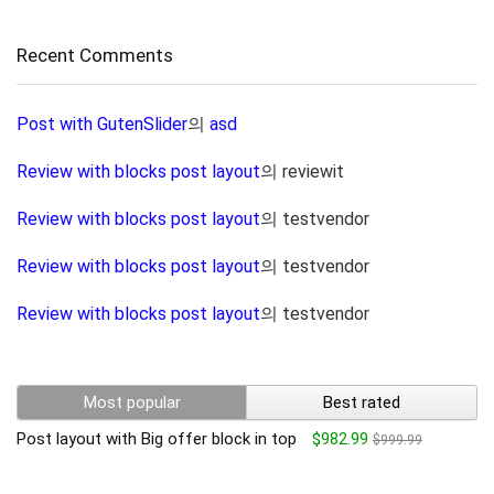
Recent Comments
Post with GutenSlider
의
asd
Review with blocks post layout
의
reviewit
Review with blocks post layout
의
testvendor
Review with blocks post layout
의
testvendor
Review with blocks post layout
의
testvendor
Most popular
Best rated
Post layout with Big offer block in top
$982.99
$999.99