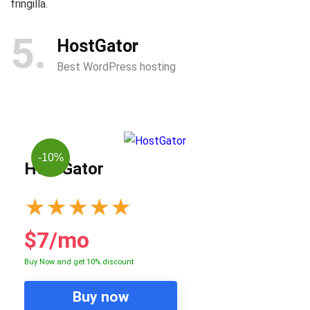
fringilla.
5
HostGator
Best WordPress hosting
-10%
HostGator
★
★
★
★
★
$7/mo
Buy Now and get 10% discount
Buy now