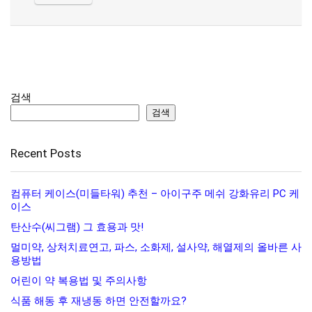
검색
검색
Recent Posts
컴퓨터 케이스(미들타워) 추천 – 아이구주 메쉬 강화유리 PC 케
이스
탄산수(씨그램) 그 효용과 맛!
멀미약, 상처치료연고, 파스, 소화제, 설사약, 해열제의 올바른 사
용방법
어린이 약 복용법 및 주의사항
식품 해동 후 재냉동 하면 안전할까요?