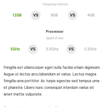
Temporary memory
12GB
8GB
4GB
VS
VS
Processor
Speed of core
5GHz
3.5GHz
3.2GHz
VS
VS
Fringilla est ullamcorper eget nulla facilisi etiam dignissim.
Augue ut lectus arcu bibendum at varius. Lectus magna
fringilla urna porttitor. Ac turpis egestas sed tempus urna
et pharetra. Libero nunc consequat interdum varius sit
amet mattis vulputate.