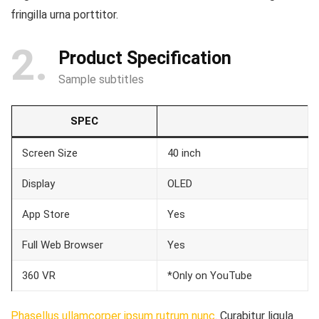
fringilla urna porttitor.
2
Product Specification
Sample subtitles
SPEC
Screen Size
40 inch
Display
OLED
App Store
Yes
Full Web Browser
Yes
360 VR
*Only on YouTube
Phasellus ullamcorper ipsum rutrum nunc
. Curabitur ligula