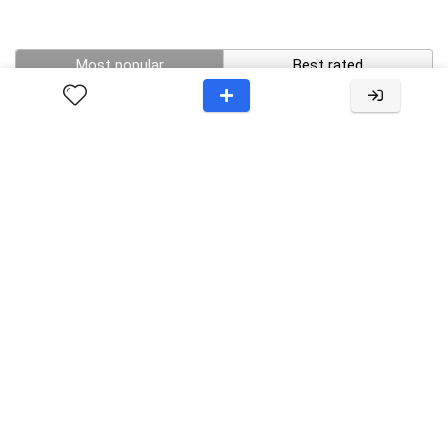
Most popular
Best rated
Post layout with Big offer block in top
$982.99
$999.99
Review with blocks post layout
start $9.99
$99.99
Post with GutenSlider
$982.99
$999.99
Gutencon Review with Autocontents
$59.99
$599.00
Corner Button Post Layout
$982.99
$999.99
Video Block Post layout
starts from $982.99